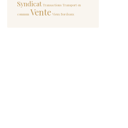
Syndicat
Transactions
Transport en
Vente
commun
Vieux Bordeaux