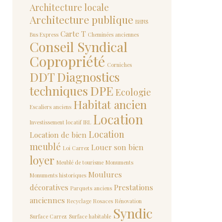
Architecture locale
Architecture publique
BHNS
Carte T
Bus Express
Cheminées anciennes
Conseil Syndical
Copropriété
Corniches
DDT
Diagnostics
techniques
DPE
Ecologie
Habitat ancien
Escaliers anciens
Location
Investissement locatif
IRL
Location
Location de bien
meublé
Louer son bien
Loi Carrez
loyer
Meublé de tourisme
Monuments
Moulures
Monuments historiques
décoratives
Prestations
Parquets anciens
anciennes
Recyclage
Rosaces
Rénovation
Syndic
Surface Carrez
Surface habitable