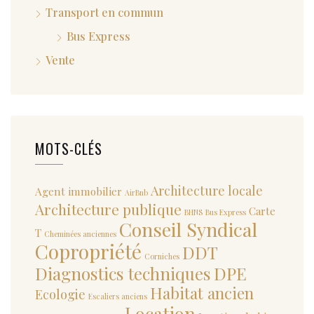
Transport en commun
Bus Express
Vente
MOTS-CLÉS
Architecture locale
Agent immobilier
AirBnb
Architecture publique
Carte
BHNS
Bus Express
Conseil Syndical
T
Cheminées anciennes
Copropriété
DDT
Corniches
Diagnostics techniques
DPE
Habitat ancien
Ecologie
Escaliers anciens
Location