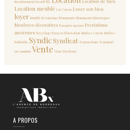
Location de bien
Investissement locatif
IRL
Location meublé
Louer son bien
Loi Carrez
loyer
Meublé de tourisme
Monuments
Monuments historiques
Moulures décoratives
Prestations
Parquets anciens
anciennes
Recyclage
Rosaces
Rénovation
Surface Carrez
Surface
Syndic
Syndicat
habitable
Transactions
Transport
Vente
en commun
Vieux Bordeaux
A PROPOS