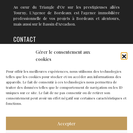
Au cœur du Triangle d'Or sur les prestigieuses allées
Tourny, L'Agence de Bordeaux est l'agence immobilière
professionnelle de vos projets à Bordeaux et alentours,
mais aussi sur le Bassin d'Arcachon.
CONTACT
Gérer le consentement aux
36 rue Condillac 33 000 BORDEAUX
cookies
info@agence-bordeaux.fr
Pour offrir les meilleures expériences, nous utilisons des technologies
telles que les cookies pour stocker et/ou accéder aux informations des
NEWSLETTER
appareils. Le fait de consentir à ces technologies nous permettra de
traiter des données telles que le comportement de navigation ou les ID
uniques sur ce site. Le fait de ne pas consentir ou de retirer son
consentement peut avoir un effet négatif sur certaines caractéristiques et
fonctions.
Accepter