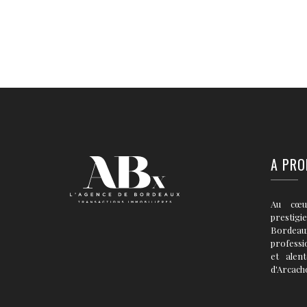
A PRO
Au cœu
prestigi
Bordea
professi
et alen
d'Arcach