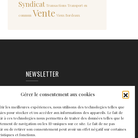
Syndicat
Transactions
Transport en
Vente
commun
Vieux Bordeaux
NEWSLETTER
EAUX
Gérer le consentement aux cookies
frir les meilleures expériences, nous utilisons des technologies telles que
kies pour stocker et/ou accéder aux informations des appareils. Le fait de
ir à ces technologies nous permettra de traiter des données telles que le
ement de navigation ou les ID uniques sur ce site. Le fait de ne pas
ir ou de retirer son consentement peut avoir un effet négatif sur certaines
ristiques et fonctions.