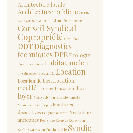
Architecture locale
Architecture publique
BHNS
Carte T
Bus Express
Cheminées anciennes
Conseil Syndical
Copropriété
Corniches
DDT
Diagnostics
techniques
DPE
Ecologie
Habitat ancien
Escaliers anciens
Location
Investissement locatif
IRL
Location
Location de bien
meublé
Louer son bien
Loi Carrez
loyer
Meublé de tourisme
Monuments
Moulures
Monuments historiques
décoratives
Prestations
Parquets anciens
anciennes
Recyclage
Rosaces
Rénovation
Syndic
Surface Carrez
Surface habitable