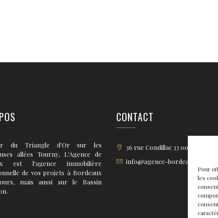
POS
CONTACT
r du Triangle d'Or sur les
36 rue Condillac 33 000 BORD
euses allées Tourny, L'Agence de
info@agence-bordeaux.fr
ux est l'agence immobilière
Pour of
onnelle de vos projets à Bordeaux
les coo
tours, mais aussi sur le Bassin
consent
on.
comport
consent
caracté