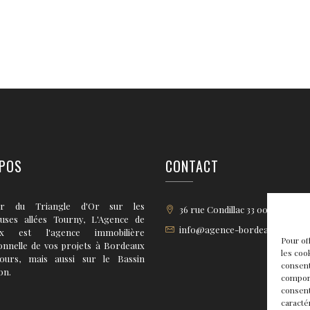
POS
CONTACT
r du Triangle d'Or sur les
36 rue Condillac 33 000 BORD
euses allées Tourny, L'Agence de
info@agence-bordeaux.fr
ux est l'agence immobilière
Pour of
onnelle de vos projets à Bordeaux
les coo
tours, mais aussi sur le Bassin
consent
on.
comport
consent
caracté