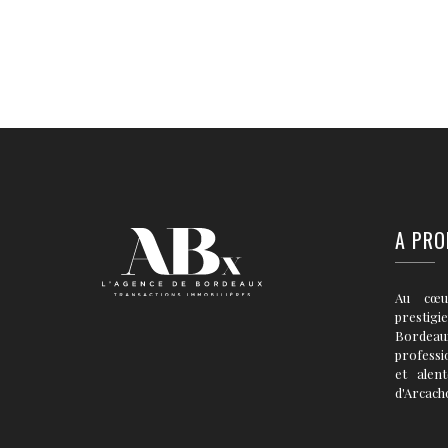
A PRO
Au cœu
prestigi
Bordea
professi
et alen
d'Arcach