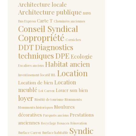
Architecture locale
Architecture publique
BHNS
Carte T
Bus Express
Cheminées anciennes
Conseil Syndical
Copropriété
Corniches
DDT
Diagnostics
techniques
DPE
Ecologie
Habitat ancien
Escaliers anciens
Location
Investissement locatif
IRL
Location
Location de bien
meublé
Louer son bien
Loi Carrez
loyer
Meublé de tourisme
Monuments
Moulures
Monuments historiques
décoratives
Prestations
Parquets anciens
anciennes
Recyclage
Rosaces
Rénovation
Syndic
Surface Carrez
Surface habitable