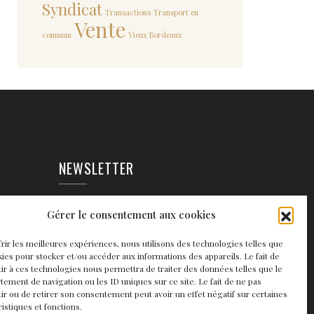
Syndicat
Transactions
Transport en
Vente
commun
Vieux Bordeaux
NEWSLETTER
EAUX
Gérer le consentement aux cookies
frir les meilleures expériences, nous utilisons des technologies telles que
kies pour stocker et/ou accéder aux informations des appareils. Le fait de
ir à ces technologies nous permettra de traiter des données telles que le
ement de navigation ou les ID uniques sur ce site. Le fait de ne pas
ir ou de retirer son consentement peut avoir un effet négatif sur certaines
ristiques et fonctions.