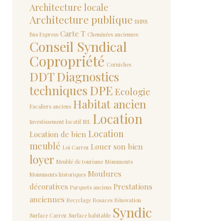
Architecture locale
Architecture publique
BHNS
Carte T
Bus Express
Cheminées anciennes
Conseil Syndical
Copropriété
Corniches
DDT
Diagnostics
techniques
DPE
Ecologie
Habitat ancien
Escaliers anciens
Location
Investissement locatif
IRL
Location
Location de bien
meublé
Louer son bien
Loi Carrez
loyer
Meublé de tourisme
Monuments
Moulures
Monuments historiques
décoratives
Prestations
Parquets anciens
anciennes
Recyclage
Rosaces
Rénovation
Syndic
Surface Carrez
Surface habitable