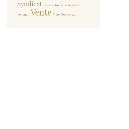
Syndicat
Transactions
Transport en
Vente
commun
Vieux Bordeaux