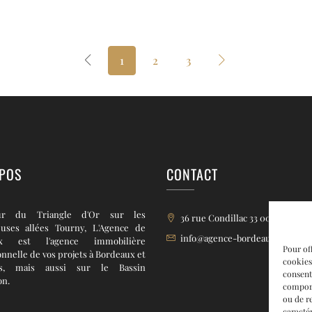
1
2
3
POS
CONTACT
r du Triangle d'Or sur les
36 rue Condillac 33 000 BORD
euses allées Tourny, L'Agence de
info@agence-bordeaux.fr
ux est l'agence immobilière
Pour off
onnelle de vos projets à Bordeaux et
cookies
rs, mais aussi sur le Bassin
consent
on.
comport
ou de r
caractér