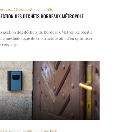
ordeaux Métropole
,
Vivre ma ville
GESTION DES DÉCHETS BORDEAUX MÉTROPOLE
a gestion des déchets de Bordeaux Métropole obéit à
ne méthodologie de tri structuré afin d’en optimiser
e recyclage
nvestissement locatif
,
Louer son bien