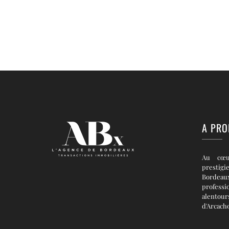
A PRO
Au cœu
prestigi
Bordea
professi
alentou
d'Arcach