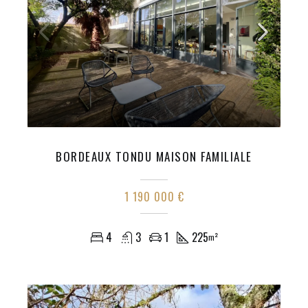
BORDEAUX TONDU MAISON FAMILIALE
1 190 000 €
4
3
1
225
m²