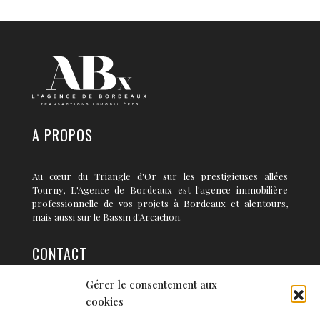
A PROPOS
Au cœur du Triangle d'Or sur les prestigieuses allées
Tourny, L'Agence de Bordeaux est l'agence immobilière
professionnelle de vos projets à Bordeaux et alentours,
mais aussi sur le Bassin d'Arcachon.
CONTACT
Gérer le consentement aux
36 rue Condillac 33 000 BORDEAUX
cookies
info@agence-bordeaux.fr