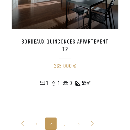
BORDEAUX QUINCONCES APPARTEMENT
T2
365 000 €
1
1
0
55
m²
1
2
3
4