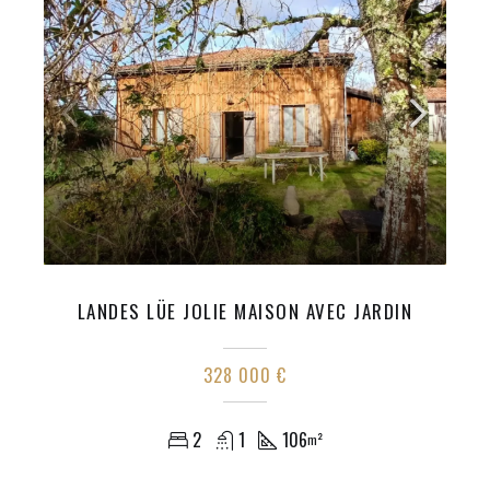
LANDES LÜE JOLIE MAISON AVEC JARDIN
328 000 €
2
1
106
m²