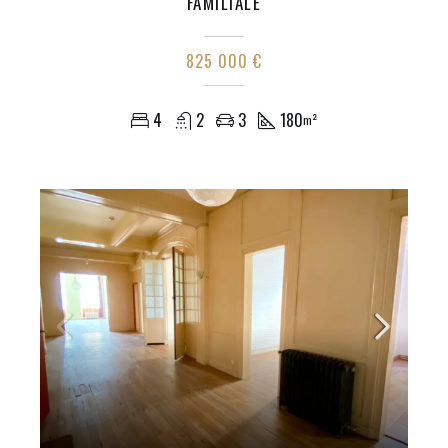
FAMILIALE
825 000 €
4
2
3
180
m²