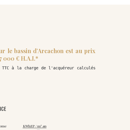
sur le bassin d’Arcachon est au prix
7 000 € H.A.I.*
 TTC à la charge de l'acquéreur calculés 
NCE
nome
KWhEP / m².an