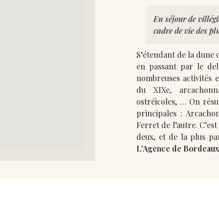
En séjour de villégi
cadre de vie des pl
S’étendant de la dune d
en passant par le delt
nombreuses activités et
du XIXe, arcachonna
ostréicoles, … On résume souvent le Bassin à deux zones d’attraits
principales : Arcachon
Ferret de l’autre. C’es
L'Agence de Bordeaux 