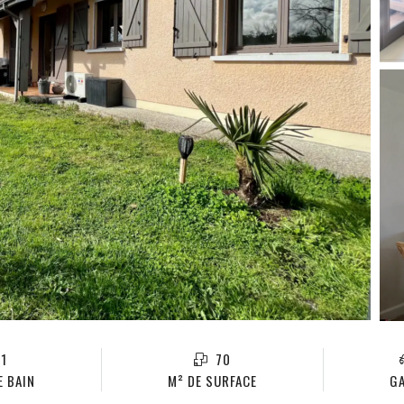
1
70
E BAIN
M² DE SURFACE
G