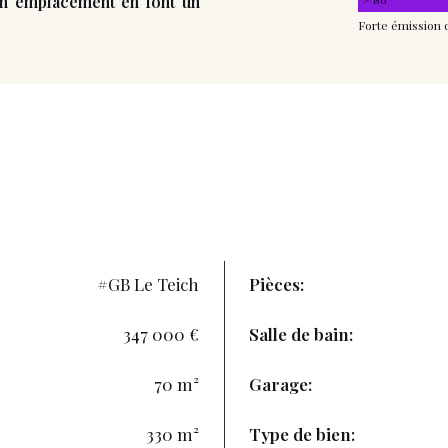
son emplacement en font un
Forte émission 
#GB Le Teich
Pièces:
347 000 €
Salle de bain:
70 m²
Garage:
330 m²
Type de bien: