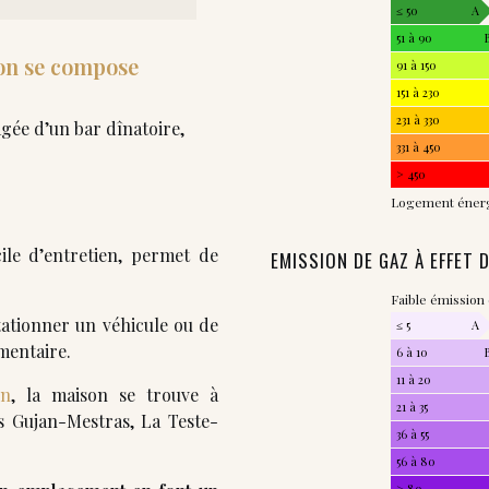
≤ 50
A
51 à 90
son se compose
91 à 150
151 à 230
231 à 330
agée d’un bar dînatoire,
331 à 450
> 450
Logement éner
cile d’entretien, permet de
EMISSION DE GAZ À EFFET 
Faible émission
ationner un véhicule ou de
≤ 5
A
mentaire.
6 à 10
11 à 20
on
, la maison se trouve à
21 à 35
s Gujan-Mestras, La Teste-
36 à 55
56 à 80
> 80