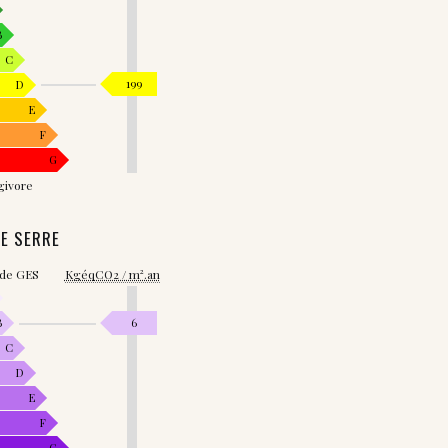
B
C
199
D
E
F
G
givore
DE SERRE
 de GES
KgéqCO2 / m².an
B
6
C
D
E
F
G