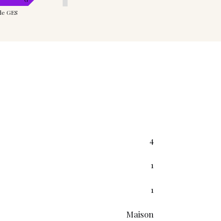
de GES
4
1
1
Maison