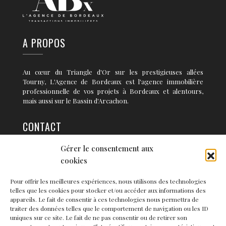
A PROPOS
Au cœur du Triangle d'Or sur les prestigieuses allées
Tourny, L'Agence de Bordeaux est l'agence immobilière
professionnelle de vos projets à Bordeaux et alentours,
mais aussi sur le Bassin d'Arcachon.
CONTACT
Gérer le consentement aux
36 rue Condillac 33 000 BORDEAUX
cookies
info@agence-bordeaux.fr
Pour offrir les meilleures expériences, nous utilisons des technologies
telles que les cookies pour stocker et/ou accéder aux informations des
NEWSLETTER
appareils. Le fait de consentir à ces technologies nous permettra de
traiter des données telles que le comportement de navigation ou les ID
uniques sur ce site. Le fait de ne pas consentir ou de retirer son