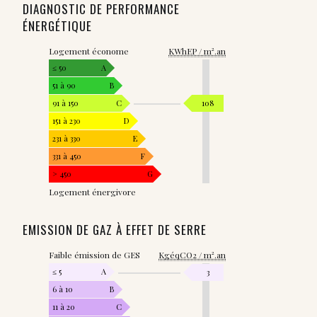
DIAGNOSTIC DE PERFORMANCE
ÉNERGÉTIQUE
Logement économe
KWhEP / m².an
≤ 50
A
51 à 90
B
91 à 150
C
108
151 à 230
D
231 à 330
E
331 à 450
F
> 450
G
Logement énergivore
EMISSION DE GAZ À EFFET DE SERRE
Faible émission de GES
KgéqCO2 / m².an
≤ 5
A
3
6 à 10
B
11 à 20
C