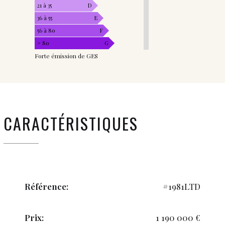
21 à 35
D
36 à 55
E
56 à 80
F
> 80
G
Forte émission de GES
CARACTÉRISTIQUES
Référence:
#1981LTD
Prix:
1 190 000 €