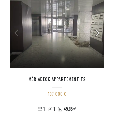
MÉRIADECK APPARTEMENT T2
197 000 €
1
1
49,85
m²