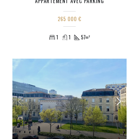
APPARTEMENT AVEC PARKING
265 000 €
1
1
57
m²