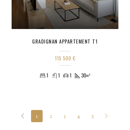
GRADIGNAN APPARTEMENT T1
115 500 €
1
1
1
30
m²
1
2
3
4
5