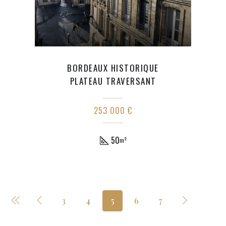
BORDEAUX HISTORIQUE
PLATEAU TRAVERSANT
253 000 €
50
m²
3
4
5
6
7