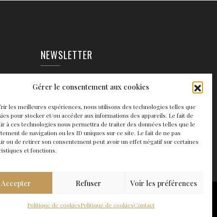
NEWSLETTER
EAUX
Gérer le consentement aux cookies
frir les meilleures expériences, nous utilisons des technologies telles que
kies pour stocker et/ou accéder aux informations des appareils. Le fait de
ir à ces technologies nous permettra de traiter des données telles que le
ement de navigation ou les ID uniques sur ce site. Le fait de ne pas
ir ou de retirer son consentement peut avoir un effet négatif sur certaines
ristiques et fonctions.
Accepter
Refuser
Voir les préférences
Politique de cookies
Politique de cookies
Contact