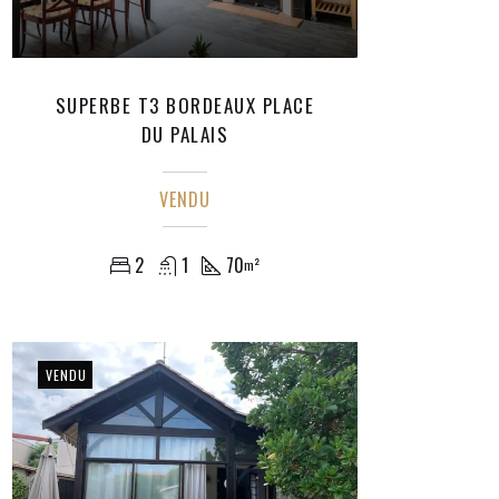
SUPERBE T3 BORDEAUX PLACE
DU PALAIS
VENDU
2
1
70
m²
VENDU