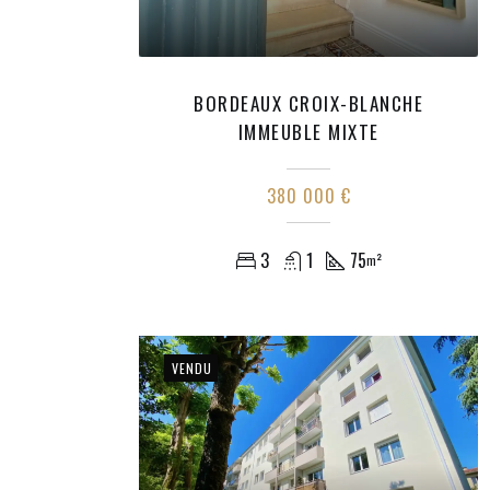
BORDEAUX CROIX-BLANCHE
IMMEUBLE MIXTE
380 000 €
3
1
75
m²
VENDU