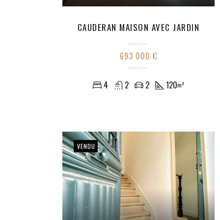
CAUDERAN MAISON AVEC JARDIN
693 000 €
4
2
2
120
m²
VENDU