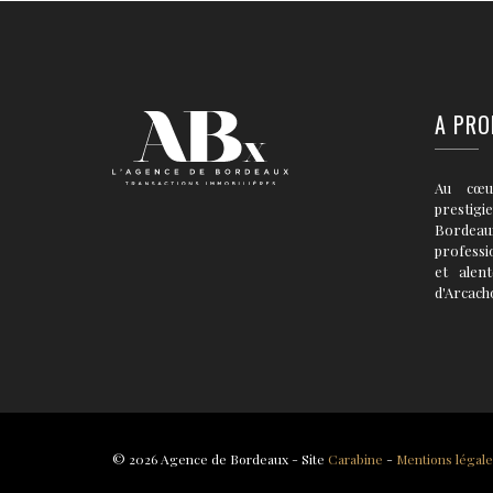
A PRO
Au cœu
prestigi
Bordea
professi
et alen
d'Arcach
© 2026 Agence de Bordeaux - Site
Carabine
-
Mentions légal