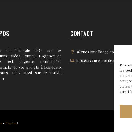
POS
CONTACT
r du Triangle d'Or sur les
36 rue Condillac 33 000 BORD
euses allées Tourny, L'Agence de
info@agence-bordeaux.fr
ux est l'agence immobilière
Pour of
onnelle de vos projets à Bordeaux
les coo
tours, mais aussi sur le Bassin
consent
on.
comport
consent
caracté
es
●
Contact