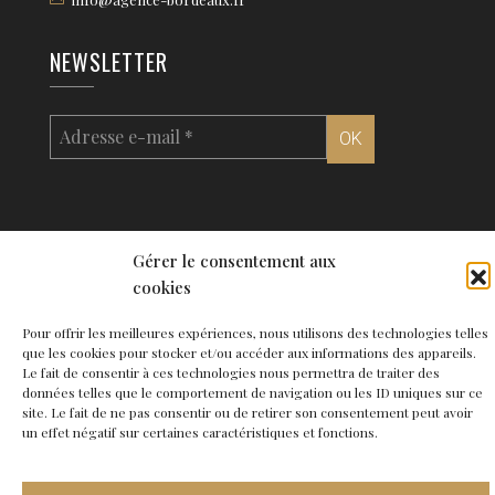
NEWSLETTER
Gérer le consentement aux
cookies
© 2026 Agence de Bordeaux - Site
Carabine
-
Mentions légales
●
Contact
Pour offrir les meilleures expériences, nous utilisons des technologies telles
que les cookies pour stocker et/ou accéder aux informations des appareils.
Le fait de consentir à ces technologies nous permettra de traiter des
données telles que le comportement de navigation ou les ID uniques sur ce
site. Le fait de ne pas consentir ou de retirer son consentement peut avoir
un effet négatif sur certaines caractéristiques et fonctions.