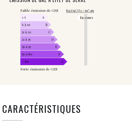
Faible émission de GES
KgéqCO2 / m².an
≤ 5
A
En cours
6 à 10
B
11 à 20
C
21 à 35
D
36 à 55
E
56 à 80
F
> 80
G
Forte émission de GES
CARACTÉRISTIQUES