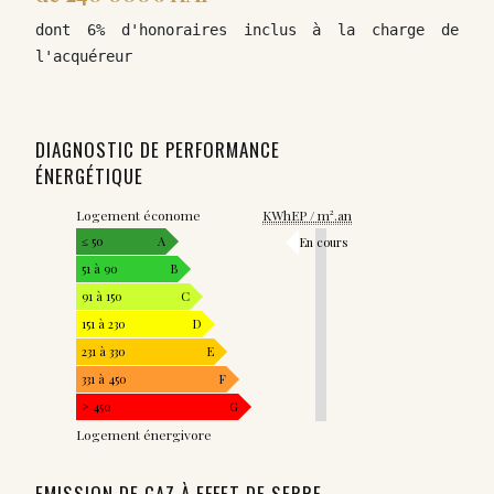
dont 6% d'honoraires inclus à la charge de 
l'acquéreur
DIAGNOSTIC DE PERFORMANCE
ÉNERGÉTIQUE
Logement économe
KWhEP / m².an
≤ 50
A
En cours
51 à 90
B
91 à 150
C
151 à 230
D
231 à 330
E
331 à 450
F
> 450
G
Logement énergivore
EMISSION DE GAZ À EFFET DE SERRE