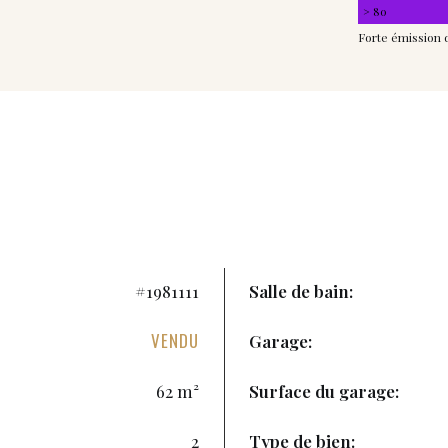
> 80
Forte émission 
#1981111
Salle de bain:
VENDU
Garage:
62 m²
Surface du garage:
2
Type de bien: