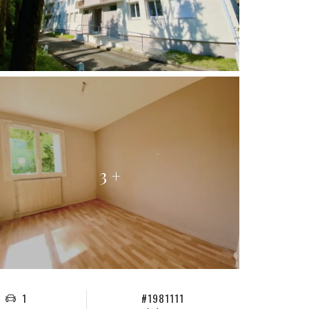
3 +
1
#1981111