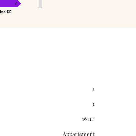
G
de GES
1
1
16 m²
Appartement