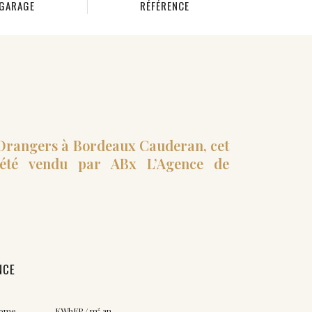
GARAGE
RÉFÉRENCE
 Orangers à Bordeaux Cauderan, cet
été vendu par ABx L’Agence de
NCE
nome
KWhEP / m².an