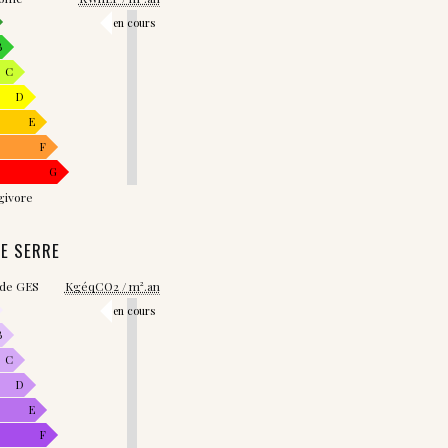
en cours
B
C
D
E
F
G
givore
DE SERRE
 de GES
KgéqCO2 / m².an
en cours
B
C
D
E
F