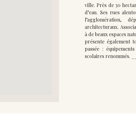
ville. Près de 30 hect
d’eau. Ses rues alent
l’agglomération, d
architecturaux. Associant un patrimoine architectural remarquable
à de beaux espaces nat
présente également to
passée : équipements
scolaires 