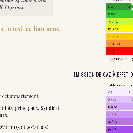
ituation agréable proche
lf d’Eysines
≤ 50
A
51 à 90
91 à 150
est-ouest, ce lumineux
151 à 230
231 à 330
331 à 450
> 450
Logement éner
EMISSION DE GAZ À EFFET 
Faible émission
≤ 5
A
 cet appartement.
6 à 10
11 à 20
70 lots principaux. Syndicat
urs.
21 à 35
36 à 55
2€/trim (soit 90€/mois)
56 à 80