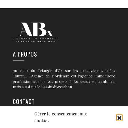
A PROPOS
Au cœur du Triangle d'Or sur les prestigieuses allées
Tourny, L'Agence de Bordeaux est l'agence immobilière
professionnelle de vos projets à Bordeaux et alentours,
mais aussi sur le Bassin d'Arcachon.
CONTACT
Gérer le consentement aux
36 rue Condillac 33 000 BORDEAUX
cookies
info@agence-bordeaux.fr