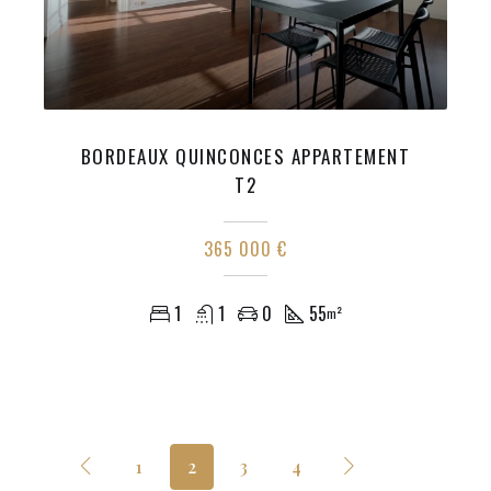
BORDEAUX QUINCONCES APPARTEMENT
T2
365 000 €
1
1
0
55
m²
1
2
3
4