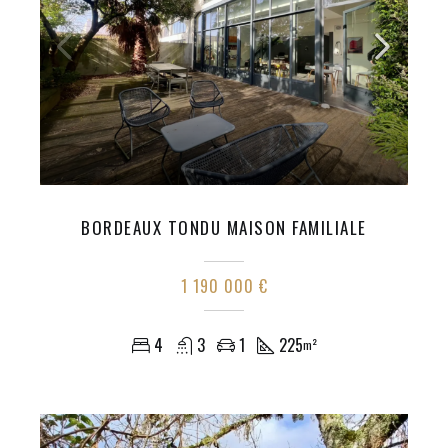
BORDEAUX TONDU MAISON FAMILIALE
1 190 000 €
4
3
1
225
m²