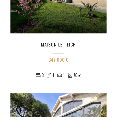
MAISON LE TEICH
347 000 €
3
1
1
70
m²