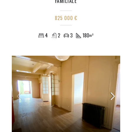
FAMILIALE
825 000 €
4
2
3
180
m²