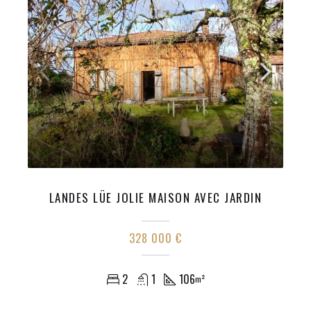
LANDES LÜE JOLIE MAISON AVEC JARDIN
328 000 €
2
1
106
m²