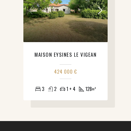
MAISON EYSINES LE VIGEAN
424 000 €
3
2
1 + 4
128
m²