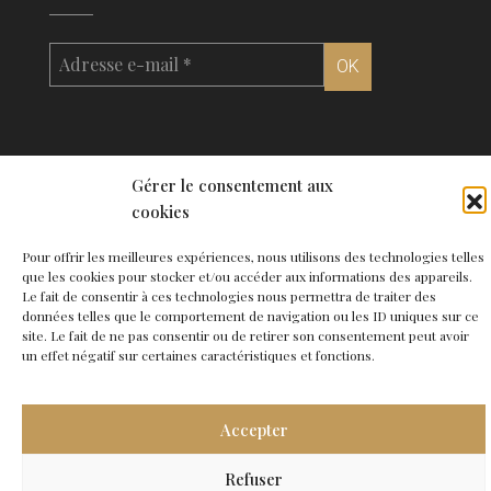
Gérer le consentement aux
cookies
© 2026 Agence de Bordeaux - Site
Carabine
-
Mentions légales
●
Contact
Pour offrir les meilleures expériences, nous utilisons des technologies telles
que les cookies pour stocker et/ou accéder aux informations des appareils.
Le fait de consentir à ces technologies nous permettra de traiter des
données telles que le comportement de navigation ou les ID uniques sur ce
site. Le fait de ne pas consentir ou de retirer son consentement peut avoir
un effet négatif sur certaines caractéristiques et fonctions.
Accepter
Refuser