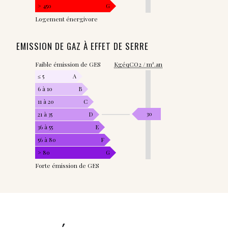
> 450
G
Logement énergivore
EMISSION DE GAZ À EFFET DE SERRE
Faible émission de GES
KgéqCO2 / m².an
≤ 5
A
6 à 10
B
11 à 20
C
30
21 à 35
D
36 à 55
E
56 à 80
F
> 80
G
Forte émission de GES