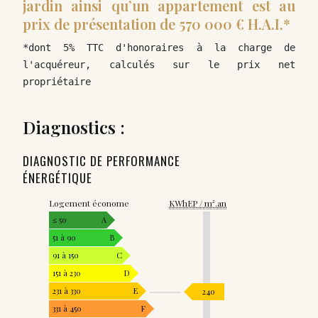
jardin ainsi qu’un appartement est au
prix de présentation de 570 000 € H.A.I.*
*dont 5% TTC d'honoraires à la charge de 
l'acquéreur, calculés sur le prix net 
propriétaire
Diagnostics :
DIAGNOSTIC DE PERFORMANCE
ÉNERGÉTIQUE
Logement économe
KWhEP / m².an
≤ 50
A
51 à 90
B
91 à 150
C
151 à 230
D
231 à 330
E
240
331 à 450
F