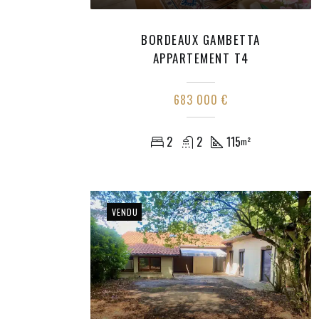
BORDEAUX GAMBETTA
APPARTEMENT T4
683 000 €
2
2
115
m²
VENDU