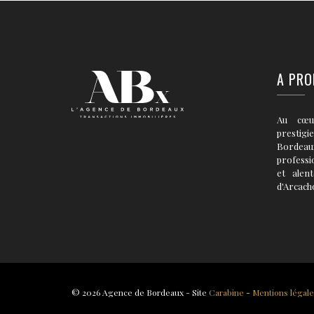
A PRO
Au cœu
prestigi
Bordea
professi
et alen
d'Arcach
© 2026 Agence de Bordeaux - Site
Carabine
-
Mentions légal