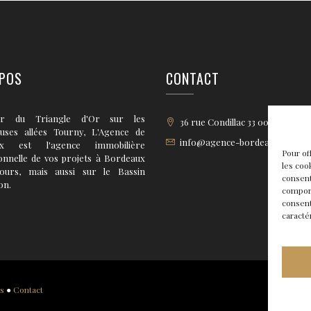
POS
CONTACT
r du Triangle d'Or sur les
36 rue Condillac 33 000 BORD
euses allées Tourny, L'Agence de
info@agence-bordeaux.fr
ux est l'agence immobilière
Pour of
onnelle de vos projets à Bordeaux
les coo
tours, mais aussi sur le Bassin
consent
on.
comport
consent
caracté
es
●
Contact