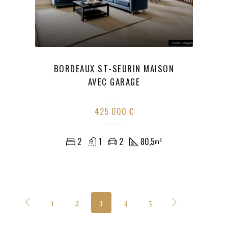
BORDEAUX ST-SEURIN MAISON
AVEC GARAGE
425 000 €
2
1
2
80,5
m²
1
2
3
4
5