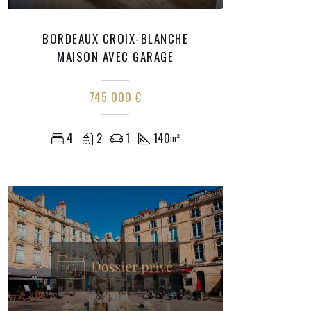
BORDEAUX CROIX-BLANCHE
MAISON AVEC GARAGE
745 000 €
4
2
1
140
m²