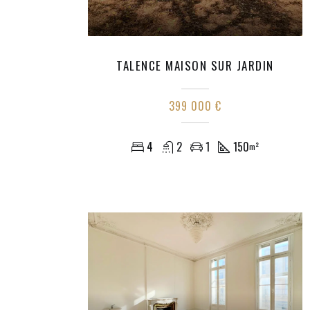
TALENCE MAISON SUR JARDIN
399 000 €
4
2
1
150
m²