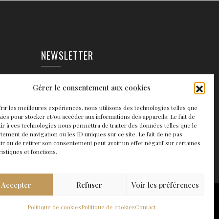
NEWSLETTER
EAUX
Gérer le consentement aux cookies
frir les meilleures expériences, nous utilisons des technologies telles que
kies pour stocker et/ou accéder aux informations des appareils. Le fait de
ir à ces technologies nous permettra de traiter des données telles que le
ement de navigation ou les ID uniques sur ce site. Le fait de ne pas
ir ou de retirer son consentement peut avoir un effet négatif sur certaines
ristiques et fonctions.
Accepter
Refuser
Voir les préférences
Politique de cookies
Politique de cookies
Contact