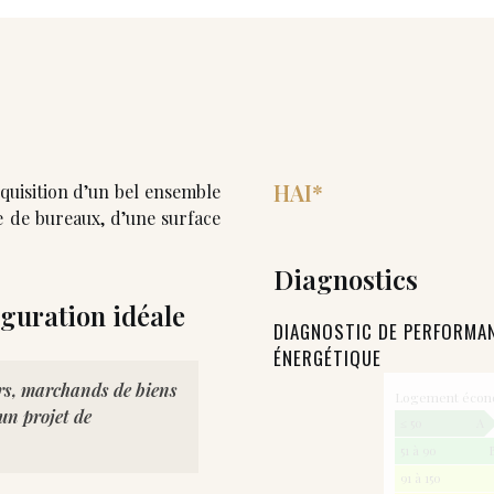
HAI*
cquisition d’un bel ensemble
e de bureaux, d’une surface
Diagnostics
guration idéale
DIAGNOSTIC DE PERFORMA
ÉNERGÉTIQUE
urs, marchands de biens
Logement éco
un projet de
≤ 50
A
51 à 90
91 à 150