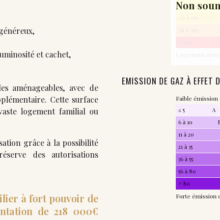
Non soum
151 à 230
231 à 330
 généreux,
331 à 450
> 450
uminosité et cachet,
Logement éner
EMISSION DE GAZ À EFFET 
es aménageables, avec de
plémentaire. Cette surface
Faible émission
vaste logement familial ou
≤ 5
A
6 à 10
11 à 20
ation grâce à la possibilité
21 à 35
éserve des autorisations
36 à 55
56 à 80
> 80
lier à fort pouvoir de
Forte émission 
sentation de 218 000€