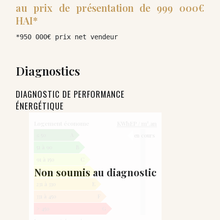
au prix de présentation de 999 000€
HAI*
*950 000€ prix net vendeur
Diagnostics
DIAGNOSTIC DE PERFORMANCE
ÉNERGÉTIQUE
Logement économe
KWhEP / m².an
≤ 50
A
en cours
51 à 90
B
91 à 150
C
Non soumis au diagnostic
151 à 230
D
231 à 330
E
331 à 450
F
> 450
G