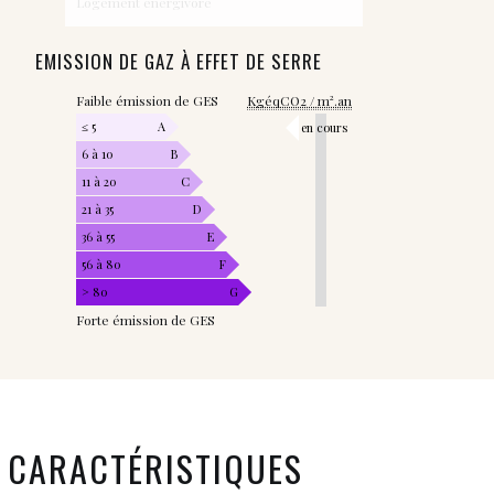
Logement énergivore
EMISSION DE GAZ À EFFET DE SERRE
Faible émission de GES
KgéqCO2 / m².an
≤ 5
A
en cours
6 à 10
B
11 à 20
C
21 à 35
D
36 à 55
E
56 à 80
F
> 80
G
Forte émission de GES
CARACTÉRISTIQUES