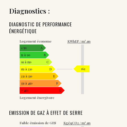
Diagnostics :
DIAGNOSTIC DE PERFORMANCE
ÉNERGÉTIQUE
Logement économe
KWhEP / m².an
≤ 50
A
51 à 90
B
91 à 150
C
162
151 à 230
D
231 à 330
E
331 à 450
F
> 450
G
Logement énergivore
EMISSION DE GAZ À EFFET DE SERRE
Faible émission de GES
KgéqCO2 / m².an