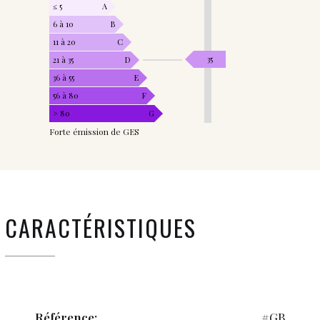
≤ 5
A
6 à 10
B
11 à 20
C
35
21 à 35
D
36 à 55
E
56 à 80
F
> 80
G
Forte émission de GES
CARACTÉRISTIQUES
Référence:
#GB