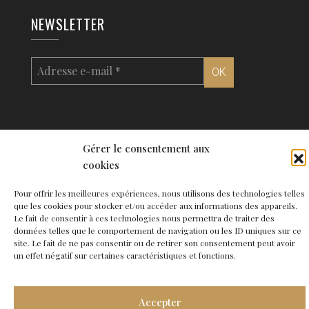
NEWSLETTER
Gérer le consentement aux
cookies
© 2026 Agence de Bordeaux - Site
Carabine
-
Mentions légales
●
Contact
Pour offrir les meilleures expériences, nous utilisons des technologies telles
que les cookies pour stocker et/ou accéder aux informations des appareils.
Le fait de consentir à ces technologies nous permettra de traiter des
données telles que le comportement de navigation ou les ID uniques sur ce
site. Le fait de ne pas consentir ou de retirer son consentement peut avoir
un effet négatif sur certaines caractéristiques et fonctions.
Accepter