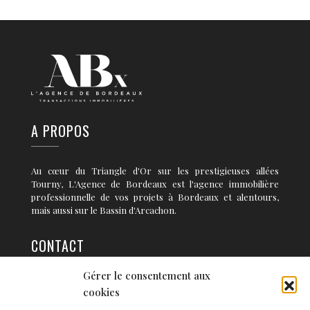
A PROPOS
Au cœur du Triangle d'Or sur les prestigieuses allées
Tourny, L'Agence de Bordeaux est l'agence immobilière
professionnelle de vos projets à Bordeaux et alentours,
mais aussi sur le Bassin d'Arcachon.
CONTACT
Gérer le consentement aux
36 rue Condillac 33 000 BORDEAUX
cookies
info@agence-bordeaux.fr