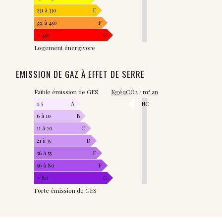
231 à 330
E
331 à 450
F
> 450
G
Logement énergivore
EMISSION DE GAZ À EFFET DE SERRE
Faible émission de GES
KgéqCO2 / m².an
≤ 5
A
NC
6 à 10
B
11 à 20
C
21 à 35
D
36 à 55
E
56 à 80
F
> 80
G
Forte émission de GES