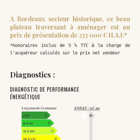
A Bordeaux secteur historique, ce beau
plateau traversant à aménager est au
prix de présentation de 253 000 € H.A.I.*
*honoraires inclus de 5 % TTC à la charge de 
l'acquéreur calculés sur le prix net vendeur
Diagnostics :
DIAGNOSTIC DE PERFORMANCE
ÉNERGÉTIQUE
Logement économe
KWhEP / m².an
≤ 50
A
NC
51 à 90
B
91 à 150
C
151 à 230
D