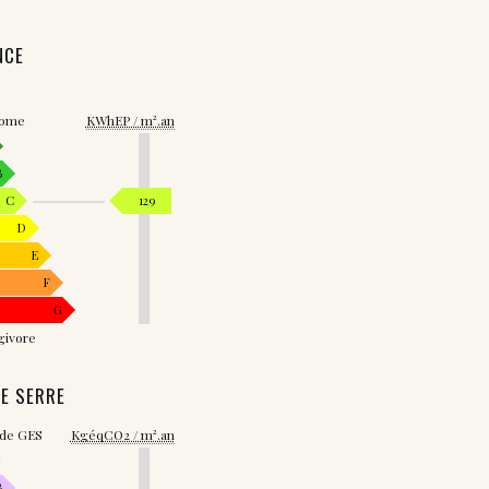
NCE
nome
KWhEP / m².an
B
C
129
D
E
F
G
givore
DE SERRE
 de GES
KgéqCO2 / m².an
B