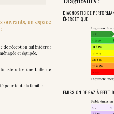
Diagnostics :
DIAGNOSTIC DE PERFORMA
ÉNERGÉTIQUE
es ouvrants, un espace
:
Logement éco
≤ 50
A
51 à 90
e de réception qui intègre :
91 à 150
aménagée et équipée,
151 à 230
231 à 330
331 à 450
imiste offre une bulle de
> 450
Logement éner
té pour toute la famille :
EMISSION DE GAZ À EFFET 
Faible émission
≤ 5
A
6 à 10