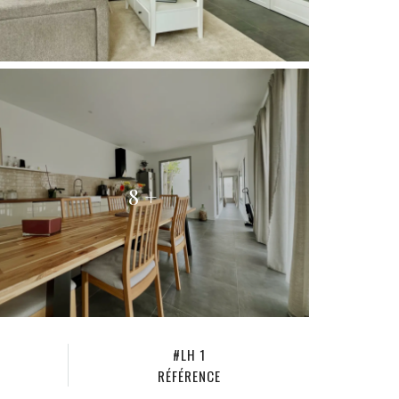
8 +
#LH 1
RÉFÉRENCE