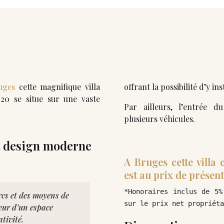
uges
cette magnifique villa
offrant la possibilité d’y in
20 se situe sur une vaste
Par ailleurs, l’entrée d
plusieurs véhicules.
nt design moderne
A Bruges cette villa
est au prix de présent
*Honoraires inclus de 5%
rcs et des moyens de
sur le prix net propriéta
cœur d’un espace
tivité.