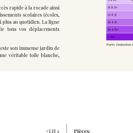
ès rapide à la rocade ainsi
11 à 20
issements scolaires (écoles,
21 à 35
i plus au quotidien. La ligne
36 à 55
ie tous vos déplacements
56 à 80
> 80
Forte émission 
nteste son immense jardin de
ne véritable toile blanche,
#LH 1
Pièces: