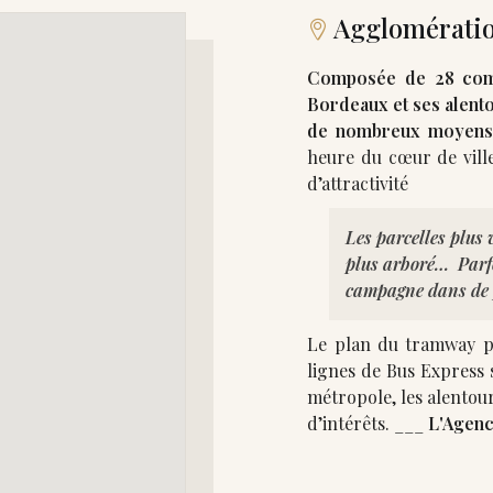
Agglomératio
Composée de 28 comm
Bordeaux et ses alento
de nombreux moyens
heure du cœur de ville
Les parcelles plus
plus arboré… Parfo
campagne dans de p
Le plan du tramway pou
lignes de Bus Express sont 
métropole, les alentou
d’intérêts. ___
L'Agenc