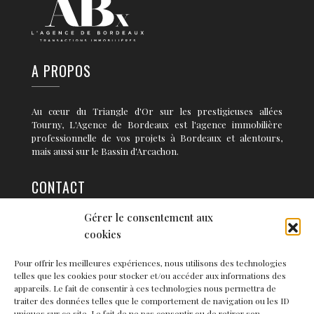
A PROPOS
Au cœur du Triangle d'Or sur les prestigieuses allées
Tourny, L'Agence de Bordeaux est l'agence immobilière
professionnelle de vos projets à Bordeaux et alentours,
mais aussi sur le Bassin d'Arcachon.
CONTACT
Gérer le consentement aux
36 rue Condillac 33 000 BORDEAUX
cookies
info@agence-bordeaux.fr
Pour offrir les meilleures expériences, nous utilisons des technologies
telles que les cookies pour stocker et/ou accéder aux informations des
NEWSLETTER
appareils. Le fait de consentir à ces technologies nous permettra de
traiter des données telles que le comportement de navigation ou les ID
uniques sur ce site. Le fait de ne pas consentir ou de retirer son