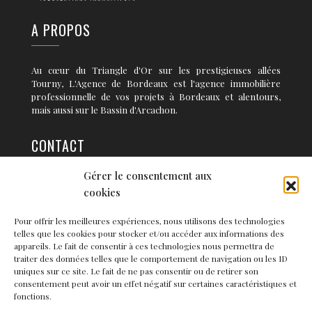
A PROPOS
Au cœur du Triangle d'Or sur les prestigieuses allées
Tourny, L'Agence de Bordeaux est l'agence immobilière
professionnelle de vos projets à Bordeaux et alentours,
mais aussi sur le Bassin d'Arcachon.
CONTACT
Gérer le consentement aux
36 rue Condillac 33 000 BORDEAUX
cookies
info@agence-bordeaux.fr
Pour offrir les meilleures expériences, nous utilisons des technologies
telles que les cookies pour stocker et/ou accéder aux informations des
NEWSLETTER
appareils. Le fait de consentir à ces technologies nous permettra de
traiter des données telles que le comportement de navigation ou les ID
uniques sur ce site. Le fait de ne pas consentir ou de retirer son
consentement peut avoir un effet négatif sur certaines caractéristiques et
fonctions.