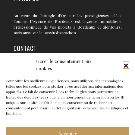
Au cœur du Triangle d'Or sur les prestigieuses allées
Tourny, L'Agence de Bordeaux est l'agence immobilière
professionnelle de vos projets à Bordeaux et alentours,
mais aussi sur le Bassin d'Arcachon.
CONTACT
Gérer le consentement aux
36 rue Condillac 33 000 BORDEAUX
cookies
info@agence-bordeaux.fr
Pour offrir les meilleures expériences, nous utilisons des technologies
telles que les cookies pour stocker et/ou accéder aux informations des
NEWSLETTER
appareils. Le fait de consentir à ces technologies nous permettra de
traiter des données telles que le comportement de navigation ou les ID
uniques sur ce site. Le fait de ne pas consentir ou de retirer son
consentement peut avoir un effet négatif sur certaines caractéristiques et
fonctions.
Accepter