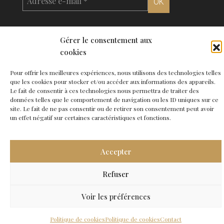
Gérer le consentement aux
cookies
© 2026 Agence de Bordeaux - Site
Carabine
-
Mentions légales
●
Contact
Pour offrir les meilleures expériences, nous utilisons des technologies telles
que les cookies pour stocker et/ou accéder aux informations des appareils.
Le fait de consentir à ces technologies nous permettra de traiter des
données telles que le comportement de navigation ou les ID uniques sur ce
site. Le fait de ne pas consentir ou de retirer son consentement peut avoir
un effet négatif sur certaines caractéristiques et fonctions.
Accepter
Refuser
Voir les préférences
Florent MARCILHACY
Politique de cookies
Politique de cookies
Contact