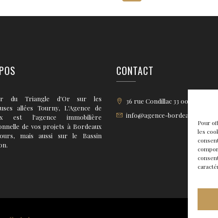
POS
CONTACT
r du Triangle d'Or sur les
36 rue Condillac 33 000 BORD
euses allées Tourny, L'Agence de
info@agence-bordeaux.fr
ux est l'agence immobilière
Pour of
onnelle de vos projets à Bordeaux
les coo
tours, mais aussi sur le Bassin
consent
on.
comport
consent
caracté