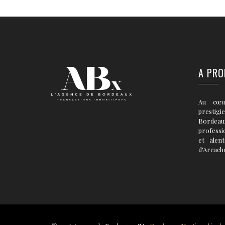
A PRO
Au cœu
prestigi
Bordea
professi
et alen
d'Arcach