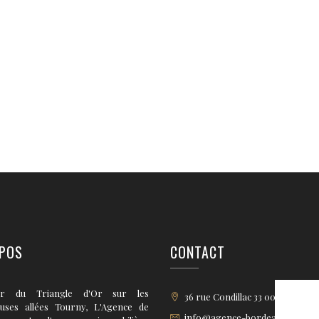
POS
CONTACT
r du Triangle d'Or sur les
36 rue Condillac 33 000 BORD
euses allées Tourny, L'Agence de
info@agence-bordeaux.fr