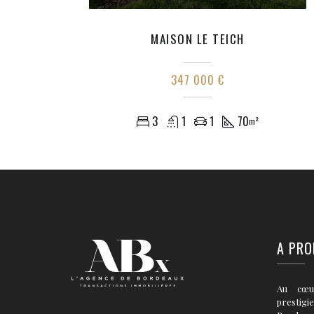
MAISON LE TEICH
347 000 €
3
1
1
70
m²
A PRO
Au cœu
prestigi