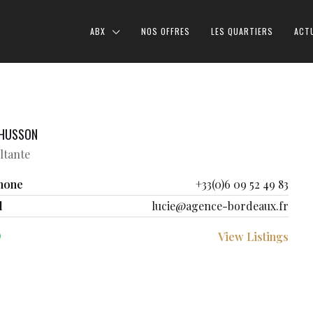
ABX
NOS OFFRES
LES QUARTIERS
ACT
 HUSSON
ltante
hone
+33(0)6 09 52 49 83
l
lucie@agence-bordeaux.fr
View Listings