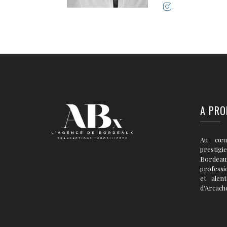
A PRO
Au cœu
prestigi
Bordea
professi
et alen
d'Arcach