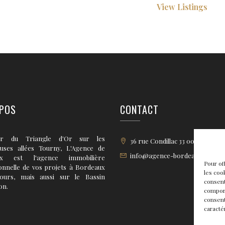
View Listings
POS
CONTACT
r du Triangle d'Or sur les
36 rue Condillac 33 000 BORD
euses allées Tourny, L'Agence de
info@agence-bordeaux.fr
ux est l'agence immobilière
Pour of
onnelle de vos projets à Bordeaux
les coo
tours, mais aussi sur le Bassin
consent
on.
comport
consent
caracté